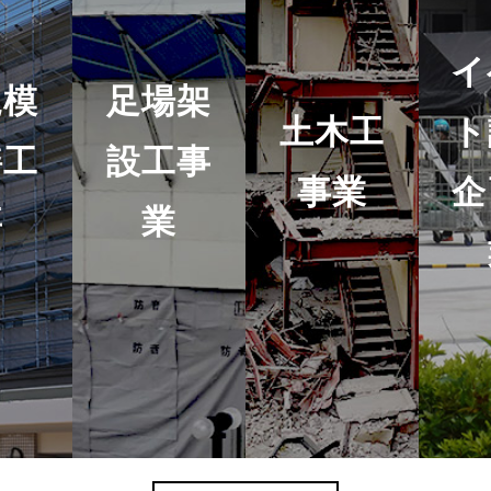
イ
規模
足場架
土木工
ト
繕工
設工事
事業
企
事
業