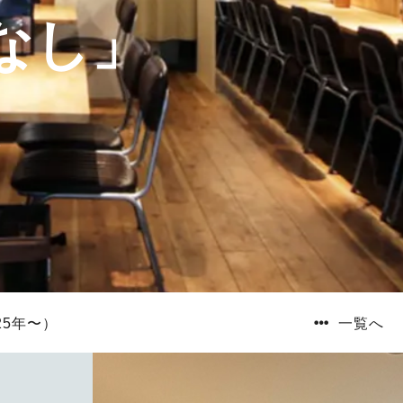
なし」
。
一覧へ
25年〜）