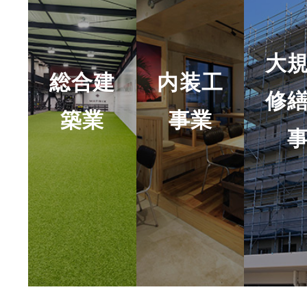
大
総合建
内装工
修
築業
事業