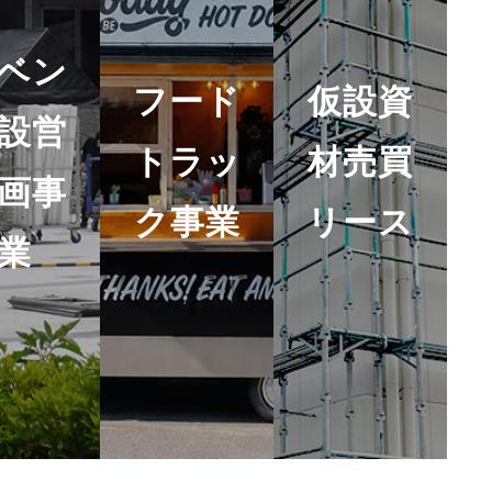
ベン
フード
仮設資
設営
トラッ
材売買
画事
ク事業
リース
業